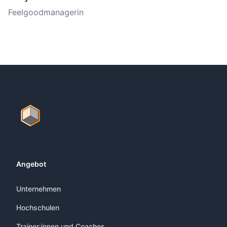
Feelgoodmanagerin
Footer
Angebot
Unternehmen
Hochschulen
Trainer:innen und Coaches