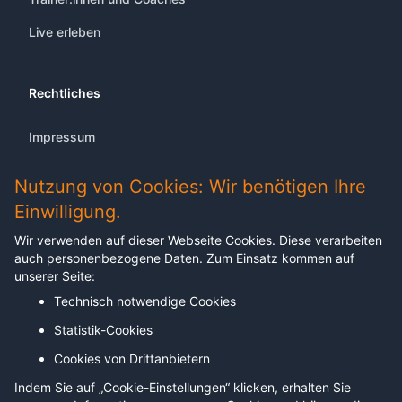
Live erleben
Rechtliches
Impressum
Datenschutz
Nutzung von Cookies: Wir benötigen Ihre
Einwilligung.
Wir verwenden auf dieser Webseite Cookies. Diese verarbeiten
auch personenbezogene Daten. Zum Einsatz kommen auf
Abonnieren Sie unseren Newsletter
unserer Seite:
Technisch notwendige Cookies
Melden sich für unseren Newsletter an, um keine
Neuigkeiten, Blogartikel etc. zu verpassen.
Statistik-Cookies
Cookies von Drittanbietern
Email address
Leave this field empty
Indem Sie auf „Cookie-Einstellungen“ klicken, erhalten Sie